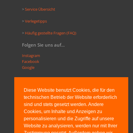
>
Service Übersicht
>
Verlegetipps
>
Häufig gestellte Fragen (FAQ)
Folgen Sie uns auf...
Instagram
Facebook
Google
Downloads
Diese Website benutzt Cookies, die für den
technischen Betrieb der Website erforderlich
Gesamtprospekt Stelzlager Terrassenlager
sind und stets gesetzt werden. Andere
Cookies, um Inhalte und Anzeigen zu
Kombinationsmöglichkeiten Stelzlager
personalisieren und die Zugriffe auf unsere
Website zu analysieren, werden nur mit Ihrer
Höhenverstellbares Stelzlager
Zustimmung gesetzt. Außerdem geben wir