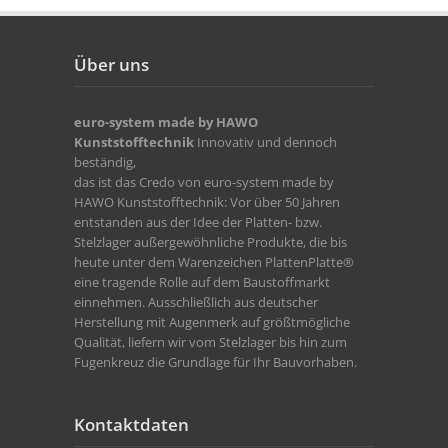
Über uns
euro-system made by HAWO
Kunststofftechnik
Innovativ und dennoch
beständig,
das ist das Credo von euro-system made by
HAWO Kunststofftechnik: Vor über 50 Jahren
entstanden aus der Idee der Platten- bzw.
Stelzlager außergewöhnliche Produkte, die bis
heute unter dem Warenzeichen PlattenPlatte®
eine tragende Rolle auf dem Baustoffmarkt
einnehmen. Ausschließlich aus deutscher
Herstellung mit Augenmerk auf größtmögliche
Qualität, liefern wir vom Stelzlager bis hin zum
Fugenkreuz die Grundlage für Ihr Bauvorhaben.
Kontaktdaten