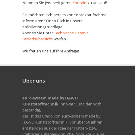
Nehmen Sie jederzeit gerne
Kontakt
zu uns auf!
Sie möchten sich bereits vor Kontaktaufnahme
informieren? Einen Blick in unsere
Kalkulationsgrundlage
können Sie unter
Technische Daten >
Bedarfsübersicht
werfen.
Wir freuen uns auf Ihre Anfrage!
Über uns
euro-system made by HAWO
Kunststofftechnik
Innovativ und dennoch
beständig,
das ist das Credo von euro-system made by
HAWO Kunststofftechnik: Vor über 50 Jahren
entstanden aus der Idee der Platten- bzw.
Stelzlager außergewöhnliche Produkte, die bis