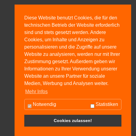
Downloads
Diese Website benutzt Cookies, die für den
technischen Betrieb der Website erforderlich
Gesamtprospekt Stelzlager Terrassenlager
sind und stets gesetzt werden. Andere
Cookies, um Inhalte und Anzeigen zu
Kombinationsmöglichkeiten Stelzlager
personalisieren und die Zugriffe auf unsere
Website zu analysieren, werden nur mit Ihrer
Höhenverstellbares Stelzlager
Zustimmung gesetzt. Außerdem geben wir
Informationen zu Ihrer Verwendung unserer
Anwendung Stelzlager
Website an unsere Partner für soziale
Medien, Werbung und Analysen weiter.
Bedarfskalkulation Stelzlager
Mehr Infos
Flyer Stelzlager Terrassenlager
Notwendig
Statistiken
Cookies zulassen!
Copyright © 2026 HAWO Kunststofftechnik GmbH
Sitemap
·
Datenschutz
·
Impressum